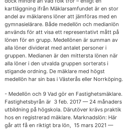
dock mindre än vad folk tror – enligt en
kartläggning ifrån Mäklarsamfundet är en stor
andel av mäklarens löner att jämföras med en
gymnasielärare. Både medellön och medianlön
används för att visa ett representativt mått på
lönen för en grupp. Medellönen är summan av
alla löner dividerat med antalet personer i
gruppen. Medianen är den mittersta lönen när
alla löner i den utvalda gruppen sorterats i
stigande ordning. De mäklare med högst
medellön har sin bas i Västerås eller Norrköping.
- Medellön och 9 Vad gör en Fastighetsmäklare.
Fastighetsbyrån är 3 feb. 2017 — 24 månaders
utbildning på högskola. Därutöver krävs praktik
hos en registrerad mäklare. Marknadslön: ​Här
går att få en riktigt bra lön, 15 mars 2021 —